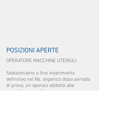
POSIZIONI APERTE
OPERATORE MACCHINE UTENSILI
Selezioniamo a fine inserimento
definitivo nel Ns. organico dopo periodo
di prova, un operaio addetto alle
macchine utensili.
La persona si occuperà della lavorazione
pezzi su torni e frese tradizionali
partendo dal pezzo grezzo, si occuperà
di attività quali la sbavatura e
smerigliatura del pezzo lavorato.
INVIA CANDIDATURA